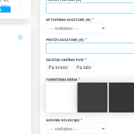
APTUVENAIS AUGSTUMS |В|
PRECĪZS AUGSTUMS |B|
ŽALŪZIJU VADĪBAS PUSE
Pa kreisi
Pa labi
FURNITŪRAS KRĀSA
AUDUMU KOLEKCIJAS