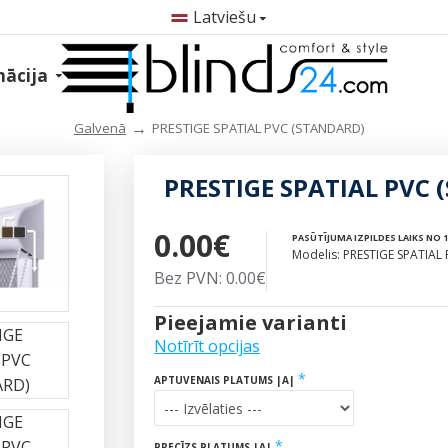
Latviešu
mācija
PRESTIGE SPATIAL PVC (STANDARD)
Galvenā
PRESTIGE SPATIAL PVC
0.00€
PASŪTĪJUMA IZPILDES LAIKS NO 1
Modelis:
PRESTIGE SPATIAL
Bez PVN: 0.00€
Pieejamie varianti
Notīrīt opcijas
APTUVENAIS PLATUMS |A|
PRECĪZS PLATUMS |A|