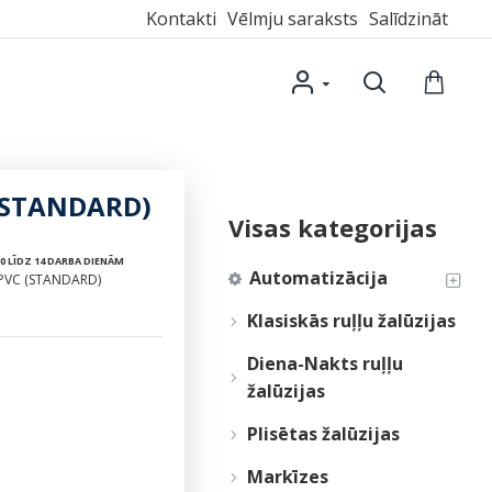
Kontakti
Vēlmju saraksts
Salīdzināt
 (STANDARD)
Visas kategorijas
0 LĪDZ 14 DARBA DIENĀM
Automatizācija
 PVC (STANDARD)
Klasiskās ruļļu žalūzijas
Diena-Nakts ruļļu
žalūzijas
Plisētas žalūzijas
Markīzes