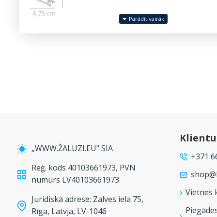
Montāža
Ķēdes svars
Klient
„WWW.ŽALUZI.EU" SIA
+371 6
Reģ. kods 40103661973, PVN
shop@b
numurs LV40103661973
Vietnes 
Juridiskā adrese: Zalves iela 75,
Piegāde
Rīga, Latvja, LV-1046