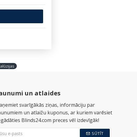
alūzijas
aunumi un atlaides
aņemiet svarīgākās ziņas, informāciju par
aunumiem un atlaižu kuponus, ar kuriem varēsiet
egādāties Blinds24.com preces vēl izdevīgāk!
SŪTĪT