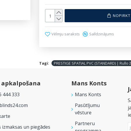
NOPIRKT
Vēlmju saraksts
Salīdzinājums
Tagi:
PRESTIGE SPATIAL PVC (STANDARD) | Rullo ž
u apkalpošana
Mans Konts
J
6 444 333
Mans Konts
S
linds24.com
Pasūtījumu
j
vēsture
i
karte
Partneru
s izmaksas un piegādes
programma