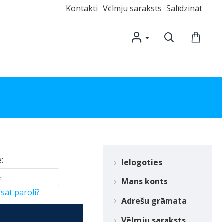
Kontakti
Vēlmju saraksts
Salīdzināt
:
Ielogoties
Mans konts
sāt paroli?
Adrešu grāmata
T
Vēlmju saraksts