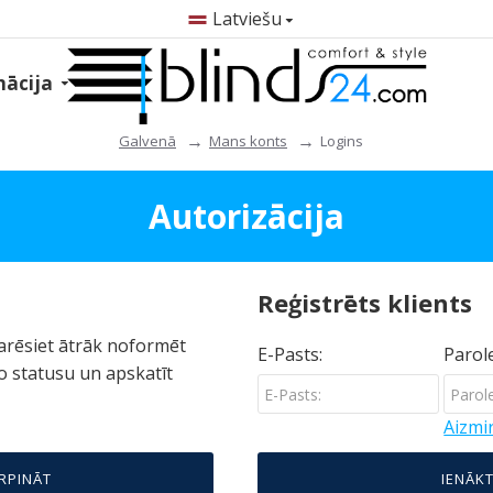
Latviešu
mācija
Mans konts
Logins
Galvenā
Autorizācija
Reģistrēts klients
varēsiet ātrāk noformēt
E-Pasts:
Parole
o statusu un apskatīt
Aizmir
RPINĀT
IENĀK