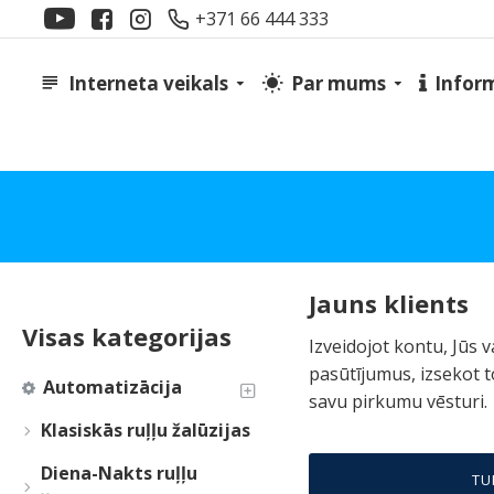
+371 66 444 333
Interneta veikals
Par mums
Infor
Jauns klients
Visas kategorijas
Izveidojot kontu, Jūs 
pasūtījumus, izsekot t
Automatizācija
savu pirkumu vēsturi.
Klasiskās ruļļu žalūzijas
Diena-Nakts ruļļu
TU