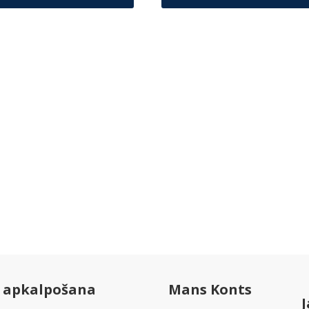
u apkalpošana
Mans Konts
J