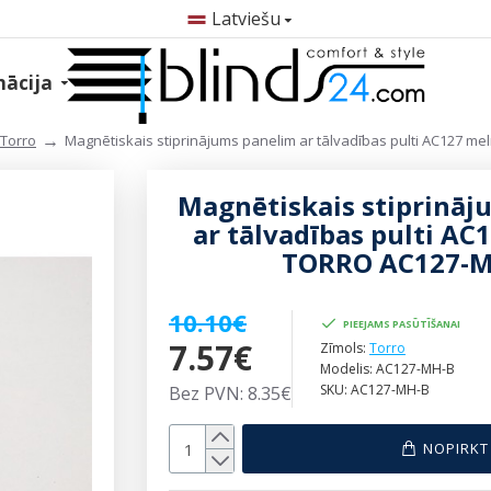
Latviešu
mācija
Torro
Magnētiskais stiprinājums panelim ar tālvadības pulti AC127 m
Magnētiskais stiprināj
ar tālvadības pulti AC
TORRO AC127-
10.10€
PIEEJAMS PASŪTĪŠANAI
7.57€
Zīmols:
Torro
Modelis:
AC127-MH-B
SKU:
AC127-MH-B
Bez PVN: 8.35€
NOPIRKT