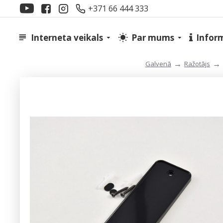
+371 66 444 333
Interneta veikals
Par mums
Infor
Ražotājs
Galvenā