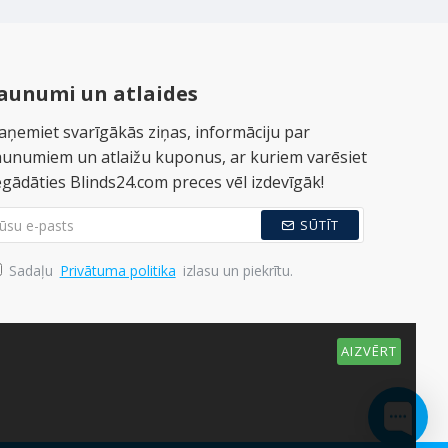
aunumi un atlaides
aņemiet svarīgākās ziņas, informāciju par
aunumiem un atlaižu kuponus, ar kuriem varēsiet
egādāties Blinds24.com preces vēl izdevīgāk!
SŪTĪT
Sadaļu
Privātuma politika
izlasu un piekrītu.
AIZVĒRT