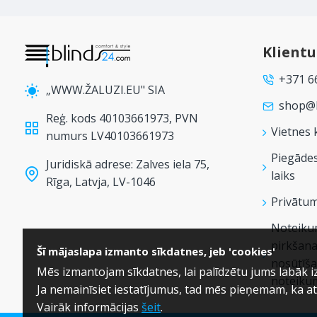
Klient
+371 6
„WWW.ŽALUZI.EU" SIA
shop@b
Reģ. kods 40103661973, PVN
Vietnes 
numurs LV40103661973
Piegāde
Juridiskā adrese: Zalves iela 75,
laiks
Rīga, Latvja, LV-1046
Privātum
Noteikum
pirkšana
Šī mājaslapa izmanto sīkdatnes, jeb 'cookies'
nosūtīša
Mēs izmantojam sīkdatnes, lai palīdzētu jums labāk 
noteiku
Ja nemainīsiet iestatījumus, tad mēs pieņemam, ka a
Vairāk informācijas
šeit
.