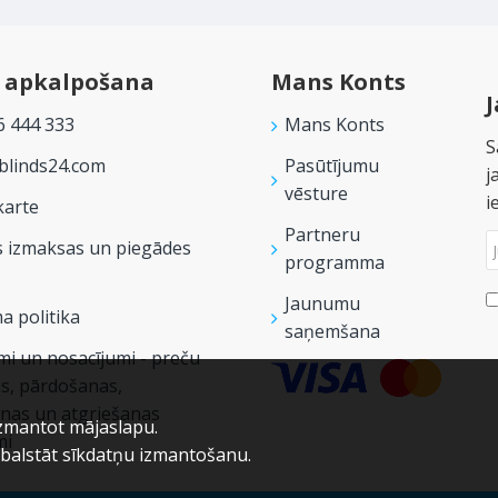
u apkalpošana
Mans Konts
J
6 444 333
Mans Konts
S
linds24.com
Pasūtījumu
j
vēsture
i
karte
Partneru
s izmaksas un piegādes
programma
Jaunumu
a politika
saņemšana
i un nosacījumi - preču
s, pārdošanas,
nas un atgriešanas
izmantot mājaslapu.
mi
tbalstāt sīkdatņu izmantošanu.