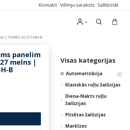
Kontakti
Vēlmju saraksts
Salīdzināt
elns | TORRO AC127-MH-B
ums panelim
Visas kategorijas
127 melns |
MH-B
Automatizācija
Klasiskās ruļļu žalūzijas
Diena-Nakts ruļļu
žalūzijas
Plisētas žalūzijas
Markīzes