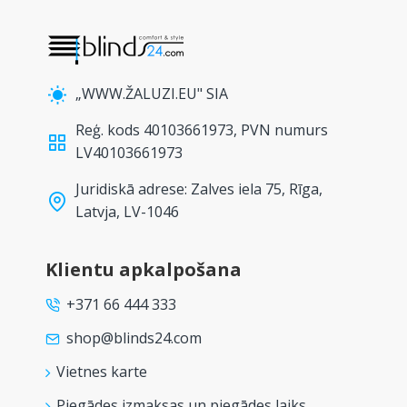
„WWW.ŽALUZI.EU" SIA
Reģ. kods 40103661973, PVN numurs
LV40103661973
Juridiskā adrese: Zalves iela 75, Rīga,
Latvja, LV-1046
Klientu apkalpošana
+371 66 444 333
shop@blinds24.com
Vietnes karte
Piegādes izmaksas un piegādes laiks