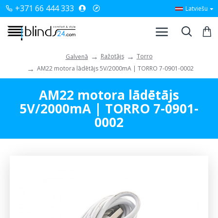
+371 66 444 333
Latviešu
Ražotājs
Torro
Galvenā
AM22 motora lādētājs 5V/2000mA | TORRO 7-0901-0002
AM22 motora lādētājs
5V/2000mA | TORRO 7-0901-
0002