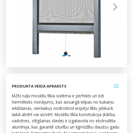
PRODUKTA VEIDA APRAKSTS
MZN ruļļa moskītu tīkla sistēma ir perfekts un ļoti
hermētisks risinājums, kas aizsargā telpas no kukaiņu
iekļūšanas, vienlaikus nodrošinot iespēju tīklu jebkurā
laikā atvērt vai aizvērt. Moskītu tīkla konstrukcija (kārba,
vadotnes, slēgšanas sliede) ir izgatavota no ekstrudēta
alumīnija, kas garantē izturību un ilgmūžību daudzu gadu