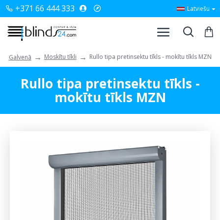
+371 66 444 333
Latviešu
Moskītu tīkli
Rullo tipa pretinsektu tīkls - mokītu tīkls MZN
Galvenā
Rullo tipa pretinsektu tīkls -
mokītu tīkls MZN