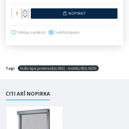
NOPIRKT
Vēlmju saraksts
Salīdzinājums
Tagi:
Rullo tipa pretinsektu tīkls - mokītu tīkls MZN
CITI ARĪ NOPIRKA