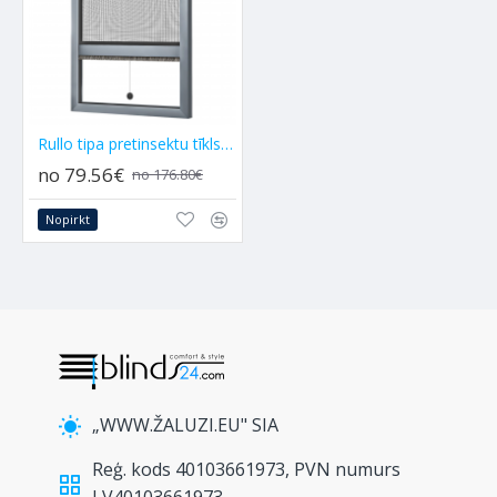
Rullo tipa pretinsektu tīkls - mokītu tīkls MZH
no 79.56€
no 176.80€
Nopirkt
„WWW.ŽALUZI.EU" SIA
Reģ. kods 40103661973, PVN numurs