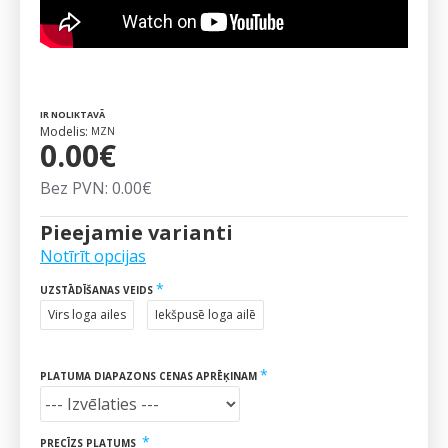
IR NOLIKTAVĀ
Modelis:
MZN
0.00€
Bez PVN: 0.00€
Pieejamie varianti
Notīrīt opcijas
UZSTĀDĪŠANAS VEIDS
Virs loga ailes
Iekšpusē loga ailē
PLATUMA DIAPAZONS CENAS APRĒĶINAM
PRECĪZS PLATUMS