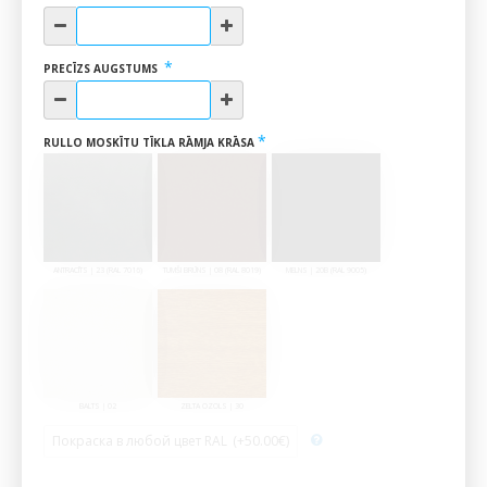
PRECĪZS AUGSTUMS
RULLO MOSKĪTU TĪKLA RĀMJA KRĀSA
ANTRACĪTS | 23 (RAL 7016)
TUMŠI BRŪNS | 08 (RAL 8019)
MELNS | 20B (RAL 9005)
BALTS | 02
ZELTA OZOLS | 30
Покраска в любой цвет RAL
(+50.00€)