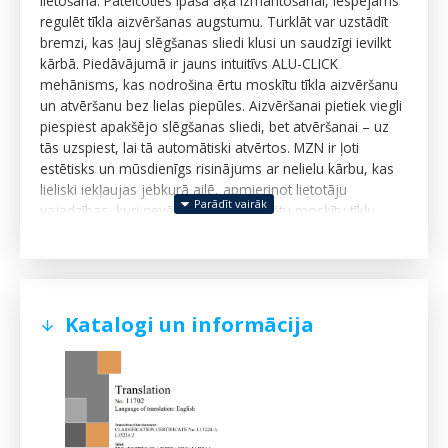
lietošanā. Pateicoties īpaša āķa izmantošanai, iespējams
regulēt tīkla aizvēršanas augstumu. Turklāt var uzstādīt
bremzi, kas ļauj slēgšanas sliedi klusi un saudzīgi ievilkt
kārbā. Piedāvājumā ir jauns intuitīvs ALU-CLICK
mehānisms, kas nodrošina ērtu moskītu tīkla aizvēršanu
un atvēršanu bez lielas piepūles. Aizvēršanai pietiek viegli
piespiest apakšējo slēgšanas sliedi, bet atvēršanai – uz
tās uzspiest, lai tā automātiski atvērtos. MZN ir ļoti
estētisks un mūsdienīgs risinājums ar nelielu kārbu, kas
lieliski iekļaujas jebkurā ailē, apmierinot lietotāju
vajadzības, kuri nevēlas uzstādīt fiksētu moskītu tīklu.
Katalogi un informācija