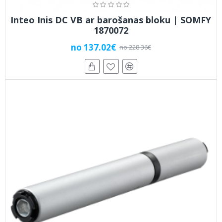
Inteo Inis DC VB ar barošanas bloku | SOMFY
1870072
no 137.02€
no 228.36€