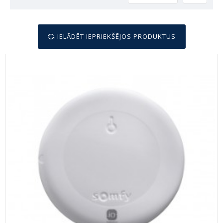
IELĀDĒT IEPRIEKŠĒJOS PRODUKTUS