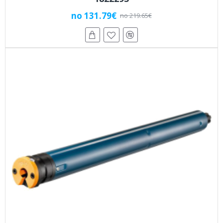
no 131.79€
no 219.65€