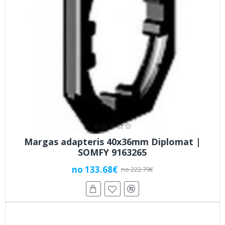
Margas adapteris 40x36mm Diplomat |
SOMFY 9163265
no 133.68€
no 222.79€