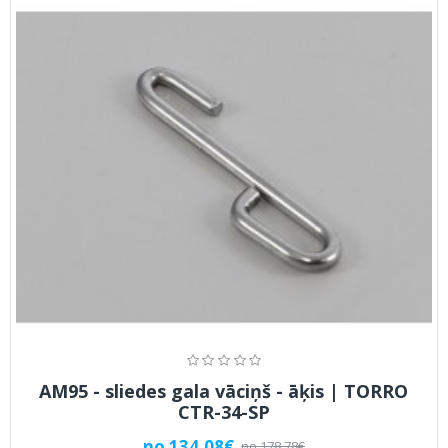
AM95 - sliedes gala vāciņš - āķis | TORRO
CTR-34-SP
no 134.08€
no 178.78€