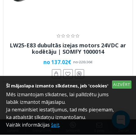
LW25-E83 dubultās izejas motors 24VDC ar
kodētāju | SOMFY 1000014
no 137.02€
no 228.36€
AIZVĒRT
Šī mājaslapa izmanto sīkdatnes, jeb 'cookies'
Mēs izmantojam sīkdatnes, lai palīdzētu jums
labāk izmantot mājaslapu.
Ja nemainīsiet iestatījumus, tad mēs pieņemam,
ka atbalstāt sīkdatņu izmantošanu.
Vairāk informācijas
šeit
.
Galvenā
Grāmatzīmes
Salīdzināt
E-pasts
Zvaniet