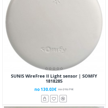
SUNIS WireFree II Light sensor | SOMFY
1818285
no 130.03€
no 216.71€