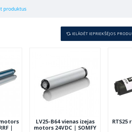
āt produktus
IELĀDĒT IEPRIEKŠĒJOS PROD
 motors
LV25-B64 vienas izejas
RTS25 
RRF |
motors 24VDC | SOMFY