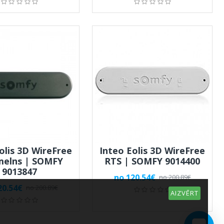
olis 3D WireFree
Inteo Eolis 3D WireFree
melns | SOMFY
RTS | SOMFY 9014400
9013847
no 120.54€
no 200.89€
20.54€
no 200.89€
AIZVĒRT