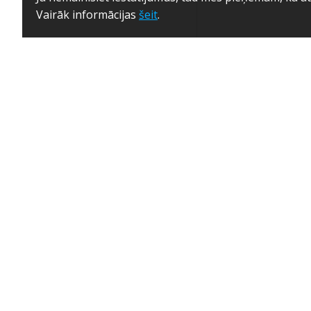
Vairāk informācijas
šeit
.
J4 motora WT 1
SOMFY 1210
no 120.54€
no 20