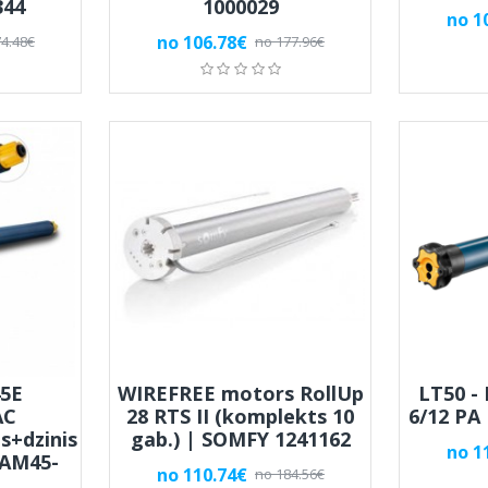
344
1000029
no 1
no 106.78€
4.48€
no 177.96€
5E
WIREFREE motors RollUp
LT50 -
AC
28 RTS II (komplekts 10
6/12 PA
s+dzinis
gab.) | SOMFY 1241162
no 1
 AM45-
no 110.74€
no 184.56€