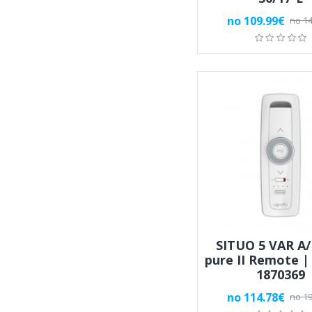
no 109.99€
no 14
SITUO 5 VAR A/
pure II Remote 
1870369
no 114.78€
no 19