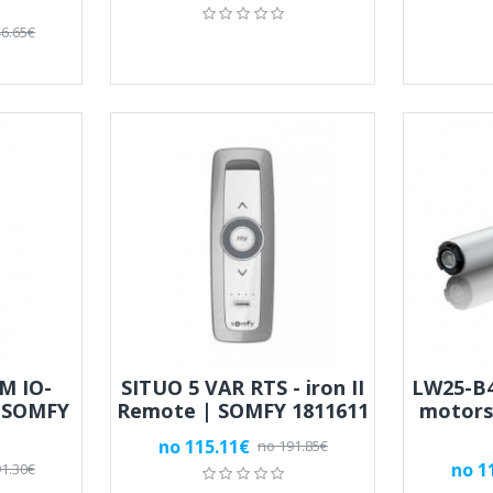
6.65€
M IO-
SITUO 5 VAR RTS - iron II
LW25-B4
| SOMFY
Remote | SOMFY 1811611
motors
no 115.11€
no 191.85€
no 1
1.30€