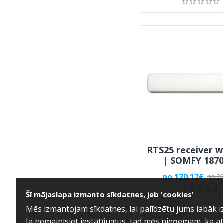
RTS25 receiver w
| SOMFY 187
no 120.12€
no 20
Šī mājaslapa izmanto sīkdatnes, jeb 'cookies'
Mēs izmantojam sīkdatnes, lai palīdzētu jums labāk 
Ja nemainīsiet iestatījumus, tad mēs pieņemam, ka a