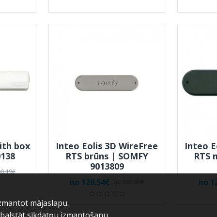
ith box
Inteo Eolis 3D WireFree
Inteo E
0138
RTS brūns | SOMFY
RTS 
9013809
0.19€
no 120.54€
no 1
no 200.89€
izmantot mājaslapu.
tbalstāt sīkdatņu izmantošanu.