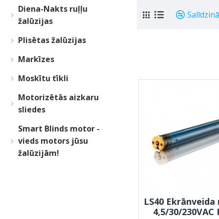
Diena-Nakts ruļļu
Salīdzin
žalūzijas
Plisētas žalūzijas
Markīzes
Moskītu tīkli
Motorizētās aizkaru
sliedes
Smart Blinds motor -
vieds motors jūsu
žalūzijām!
LS40 Ekrānveida
4,5/30/230VAC 