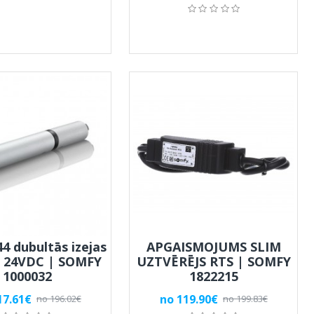
4 dubultās izejas
APGAISMOJUMS SLIM
 24VDC | SOMFY
UZTVĒRĒJS RTS | SOMFY
1000032
1822215
17.61€
no 119.90€
no 196.02€
no 199.83€