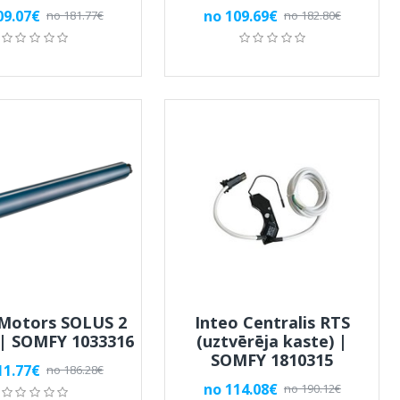
09.07€
no 109.69€
no 181.77€
no 182.80€
 Motors SOLUS 2
Inteo Centralis RTS
 | SOMFY 1033316
(uztvērēja kaste) |
SOMFY 1810315
11.77€
no 186.28€
no 114.08€
no 190.12€