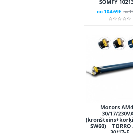
SOMFY 1021
no 104.69€
no 17
Motors AM4
30/17/230V
(kronšteins+korķi
SW60) | TORRO
30/17-E