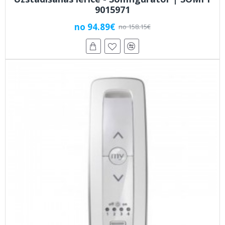
9015971
no 94.89€
no 158.15€