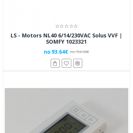
LS - Motors NL40 6/14/230VAC Solus VVF |
SOMFY 1023321
no 93.64€
no 156.06€