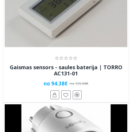
Gaismas sensors - saules baterija | TORRO
AC131-01
no 94.38€
no 125.84€