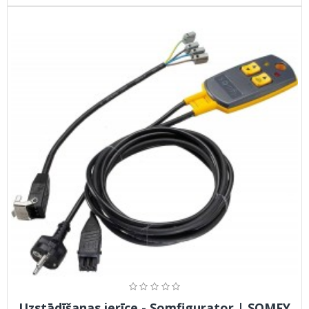
Uzstādīšanas ierīce - Somfigurator | SOMFY