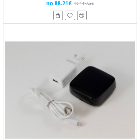
no 88.21€
no 147.02€