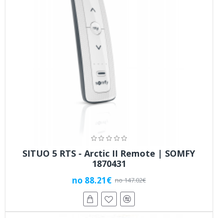
SITUO 5 RTS - Arctic II Remote | SOMFY
1870431
no 88.21€
no 147.02€