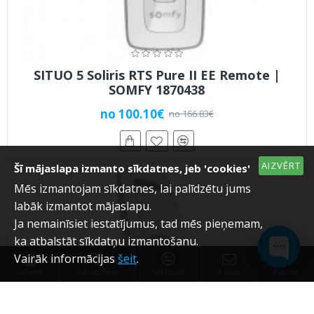
SITUO 5 Soliris RTS Pure II EE Remote |
SOMFY 1870438
no 100.10€
no 166.83€
AIZVĒRT
Šī mājaslapa izmanto sīkdatnes, jeb 'cookies'
Mēs izmantojam sīkdatnes, lai palīdzētu jums
labāk izmantot mājaslapu.
Ja nemainīsiet iestatījumus, tad mēs pieņemam,
ka atbalstāt sīkdatņu izmantošanu.
Vairāk informācijas
šeit
.
Galvenā
Grāmatzīmes
Salīdzināt
E-pasts
Zvaniet