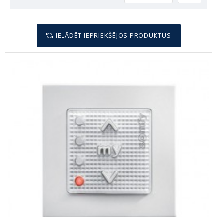
IELĀDĒT IEPRIEKŠĒJOS PRODUKTUS