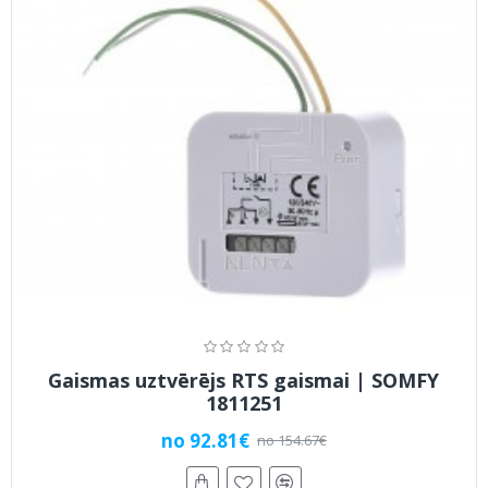
Gaismas uztvērējs RTS gaismai | SOMFY
1811251
no 92.81€
no 154.67€