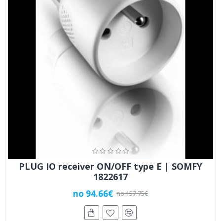
PLUG IO receiver ON/OFF type E | SOMFY
1822617
no 94.66€
no 157.75€