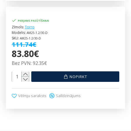
PIEEJAMS PASŪTĪŠANAI
Zīmols:
Torro
Modelis:
AM25-1.2/30-D
SKU:
AM25-1.2/30-D
111.74€
83.80€
Bez PVN: 92.35€
NOPIRKT
Vēlmju saraksts
Salīdzinājums