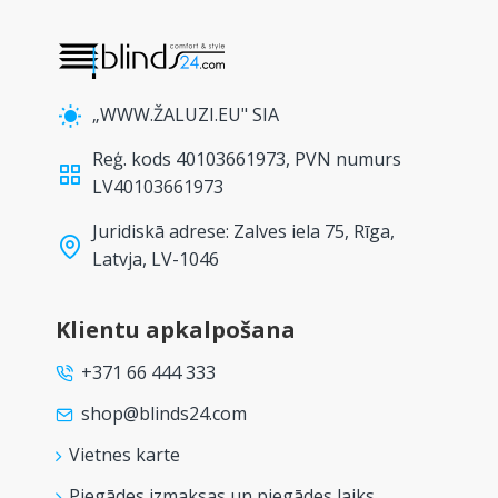
„WWW.ŽALUZI.EU" SIA
Reģ. kods 40103661973, PVN numurs
LV40103661973
Juridiskā adrese: Zalves iela 75, Rīga,
Latvja, LV-1046
Klientu apkalpošana
+371 66 444 333
shop@blinds24.com
Vietnes karte
Piegādes izmaksas un piegādes laiks