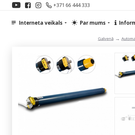
+371 66 444 333
Interneta veikals
Par mums
Infor
Automat
Galvenā