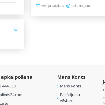
Vēlmju saraksts
Salīdzinājums
u apkalpošana
Mans Konts
J
6 444 333
Mans Konts
S
linds24.com
Pasūtījumu
j
vēsture
i
karte