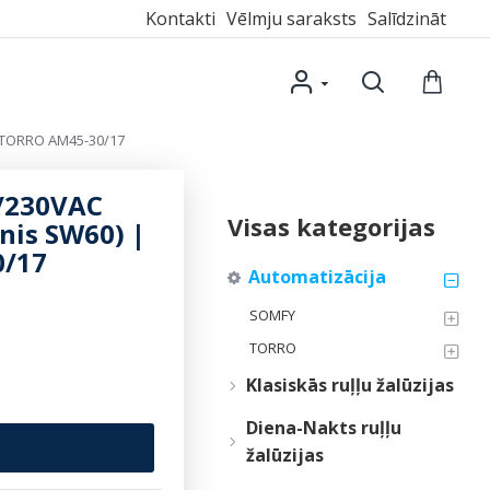
Kontakti
Vēlmju saraksts
Salīdzināt
| TORRO AM45-30/17
/230VAC
Visas kategorijas
nis SW60) |
/17
Automatizācija
SOMFY
TORRO
Klasiskās ruļļu žalūzijas
Diena-Nakts ruļļu
žalūzijas