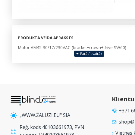
PRODUKTA VEIDA APRAKSTS
Motor AM45 30/17/230VAC (bracket+crown+drive SW60)
Klient
+371 6
„WWW.ŽALUZI.EU" SIA
shop@b
Reģ. kods 40103661973, PVN
Vietnes 
numurs LV40103661973