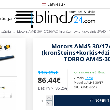
Latviešu
mācija
izācija
Motors AM45 30/17/230VAC (kronšteins+korķis+dzinis SW60) 
Motors AM45 30/17
(kronšteins+korķis+dzi
TORRO AM45-30
115.25€
PIEEJAMS PASŪTĪŠANAI
86.44€
Zīmols:
Torro
Modelis:
AM45-30/17
SKU:
AM45-30/17
Bez PVN: 95.25€
NOPIRKT