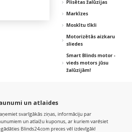
Plisētas žalūzijas
Markīzes
Moskītu tīkli
Motorizētās aizkaru
sliedes
Smart Blinds motor -
vieds motors jūsu
žalūzijām!
aunumi un atlaides
aņemiet svarīgākās ziņas, informāciju par
aunumiem un atlaižu kuponus, ar kuriem varēsiet
egādāties Blinds24.com preces vēl izdevīgāk!